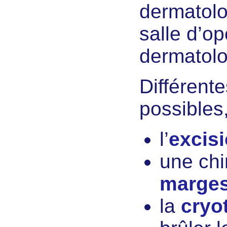
dermatolo
salle d’op
dermatolo
Différent
possibles,
l’
excis
une chi
marge
la
cryo