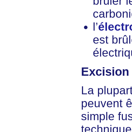
brûler 
carbon
l’
électr
est brû
électri
Excision
La plupar
peuvent ê
simple fu
technique