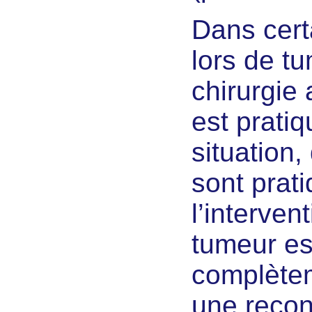
Dans certa
lors de tu
chirurgie
est prati
situation
sont prat
l’interven
tumeur es
complètem
une recons