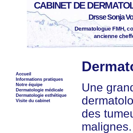
CABINET DE DERMATOL
Drsse Sonja Vo
Dermatologue FMH, con
ancienne cheffe
Dermato
Accueil
Informations pratiques
Une grande
Notre équipe
Dermatologie médicale
Dermatologie esthétique
dermatolo
Visite du cabinet
des tume
malignes.