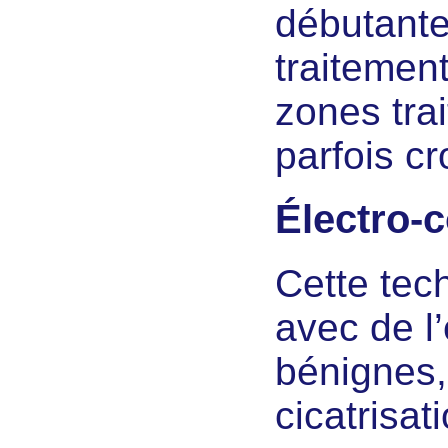
débutante
traitemen
zones tra
parfois c
Électro-
Cette tec
avec de l’
bénignes, 
cicatrisat